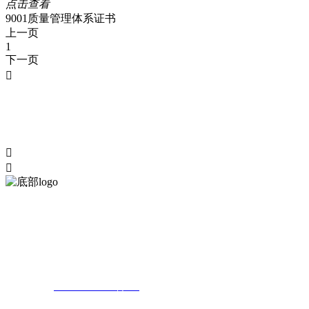
点击查看
9001质量管理体系证书
上一页
1
下一页



我公司是一家专注于工业节能产品开发、系统能源利用、致力于为工矿企业
认证，取得了国家质量技术监督局的
地址：云南省昆明市高新区海源北路6号高新招商大厦6楼
联系电话：
0871-64597101转805